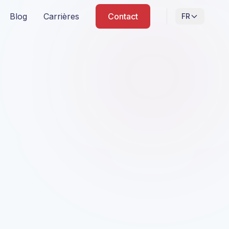
Blog
Carrières
Contact
FR