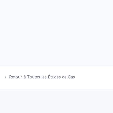
5
projects
Voir les Projets
Télécommunications
Plateformes de communication d'entreprise et
solutions mobiles essentielles à la mission
2
projects
Voir les Projets
Retour à Toutes les Études de Cas