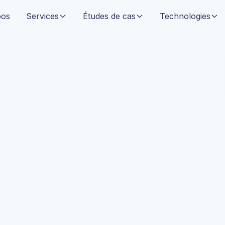
pos
Services
Études de cas
Technologies
ité, certains détails, y compris le nom du client et l'identité de l'ap