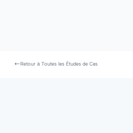
Une plateforme de contrôle de projet complète qui unifie l
planification des ressources et l'analyse des performan
de projets multi-projets complexes.
Lire l'Étude de Cas Complète
Retour à Toutes les Études de Cas