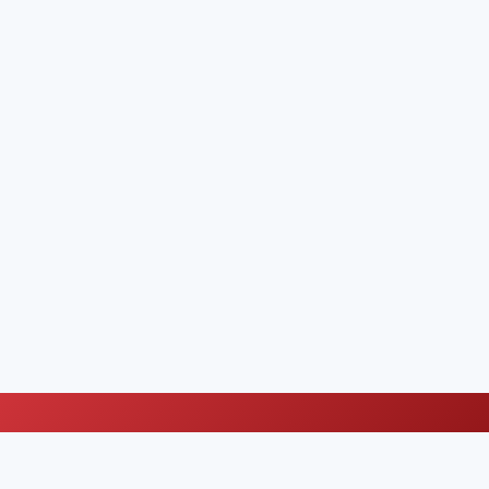
Nous valorisons votre vie privée
Nous utilisons des cookies pour améliorer votre expérience de
about our cookie policy
navigation.
En savoir plus
Paramètres
Tout refuser
Tout accepter