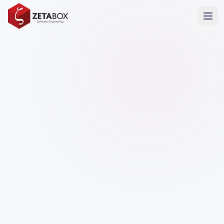
Vertrouwelijk project
Vanwege NDA-beperkingen zijn sommige details,
inclusief de klantnaam en toepassingsidentiteit,
geanonimiseerd. De gepresenteerde technische
prestaties en resultaten zijn nauwkeurig.
AI-oplossingen en -automatisering
Vertrouwelijke klant