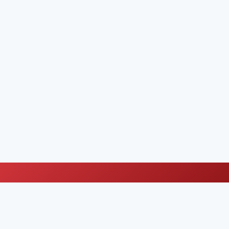
We waarderen uw privacy
We gebruiken cookies om uw browse-ervaring te
about our cookie policy
verbeteren.
Meer informatie
Instellingen
Alles afwijzen
Alles accepteren