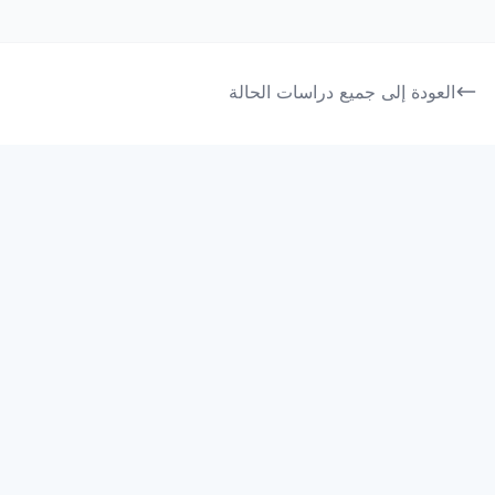
العودة إلى جميع دراسات الحالة