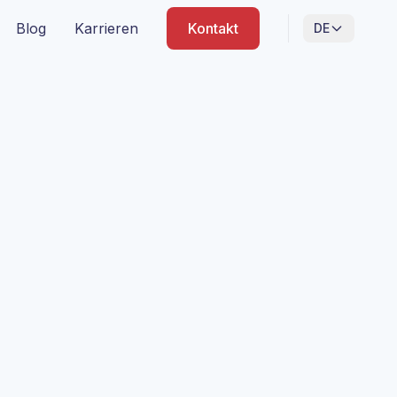
Blog
Karrieren
Kontakt
DE
klung