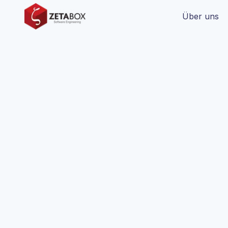
Über uns