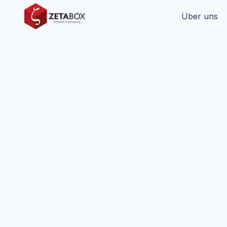
Über uns